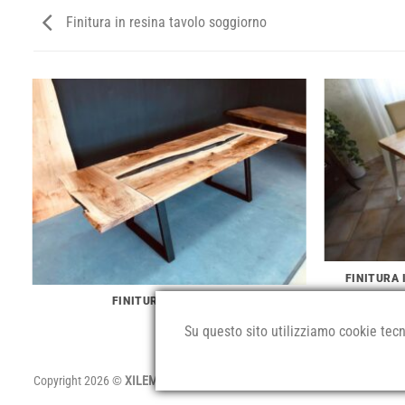
Finitura in resina tavolo soggiorno
FINITURA 
FINITURA IN RESINA
Su questo sito utilizziamo cookie tecni
Copyright 2026 ©
XILEMA Idee in legno - P.IVA 02279490565
-